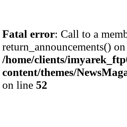
Fatal error
: Call to a mem
return_announcements() on 
/home/clients/imyarek_ftp
content/themes/NewsMag
on line
52