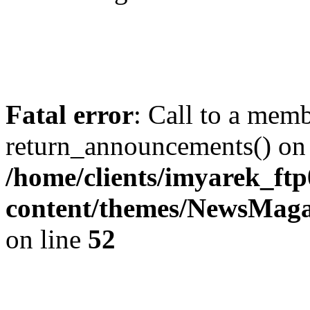
Fatal error
: Call to a mem
return_announcements() on 
/home/clients/imyarek_ftp
content/themes/NewsMag
on line
52