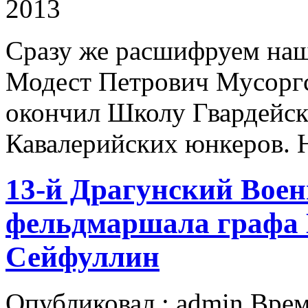
2013
Сразу же расшифруем на
Модест Петрович Мусоргс
окончил Школу Гвардейс
Кавалерийских юнкеров. Н
13-й Драгунский Воен
фельдмаршала графа 
Сейфуллин
Опубликовал : admin Врем