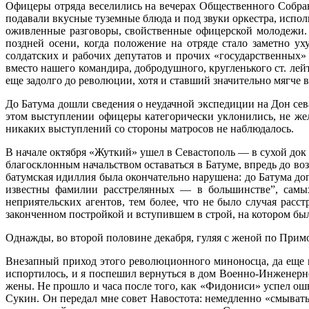
Офицеры отряда веселились на вечерах Общественного Собран
подавали вкусные туземные блюда и под звуки оркестра, испол
оживленные разго­воры, свойственные офицерской молодежи. 
поздней осени, когда положение на отряде стало заметно у
солдатских и рабочих депутатов и прочих «государствен­ных»
вме­сто нашего командира, добродушного, круг­ленького ст. лей
еще задолго до революции, хо­тя и ставший значительно мягче в
До Батума дошли сведения о неудачной экспедиции на Дон сев
этом выступлении офицеры катего­рически уклонились, не жел
никаких выступлений со сто­роны матросов не наблюдалось.
В начале октября «Жуткий» ушел в Сева­стополь — в сухой до
благосклонным начальством оста­ваться в Батуме, впредь до в
батумская идиллия бы­ла окончательно нарушена: до Батума до
известны фамилии расстрелянных — в большинстве”, самых
неприятель­ских агентов, тем более, что не было случая ра
закончен­ном постройкой и вступившем в строй, на ко­тором б
Однажды, во второй половине декабря, гу­ляя с женой по Прим
Внезапный приход этого революционного миноносца, да еще по
испортилось, и я поспешил вернуть­ся в дом Военно-Инженерн
жены. Не прошло и часа по­сле того, как «Фидониси» успел ош
Сукин. Он пе­редал мне совет Навостота: немедленно «смыват