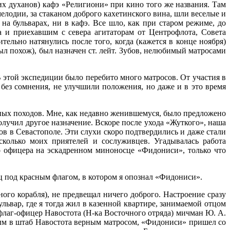
х духанов) кафэ «Религиони» при кино того же названия. Там
лодии, за стаканом доброго кахетин­ского вина, шли веселые и
а бульварах, ни в кафэ. Все шло, как при старом режиме, до
а и приехавшим с севера агитаторам от Центрофлота, Совета
ельно натянулись после того, когда (кажется в конце ноября)
ыл по­хож), был назначен ст. лейт. Зубов, нелюби­мый матросами
 этой экспедиции было перебито много матросов. От участия в
без сомнения, не улучшили положения, но да­же и в это время
нных походов. Мне, как недавно женившемуся, было предложено
олучил другое назначение. Вскоре после ухода «Жуткого», наша
ов в Севастополе. Эти слухи скоро подтвердились и даже стали
колько моих приятелей и сослуживцев. Угадывалась работа
го офицера на эскадренном миноносце «Фидониси», только что
.
ц под красным флагом, в котором я опознал «Фидо­ниси».
о ко­рабля), не предвещал ничего доброго. Настро­ение сразу
ьвар, где я тогда жил в казенной квартире, занимаемой отцом
флаг-офицер Навостота (Н-ка Вос­точного отряда) мичман Ю. А.
нным в штаб Навостота верным матросом, «Фидониси» пришел со