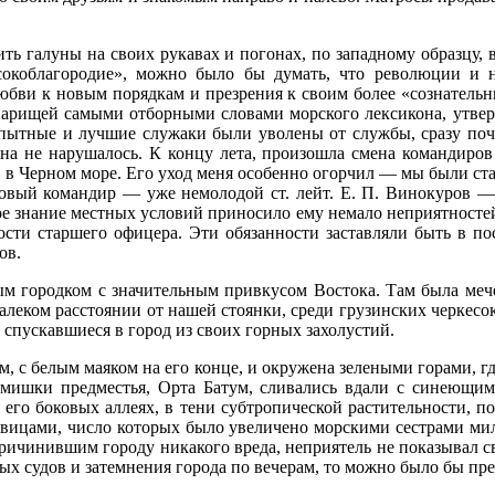
ть галуны на своих рука­вах и погонах, по западному образцу, 
сокоблагородие», можно было бы думать, что революции и 
юбви к новым порядкам и презрения к своим более «сознатель
ищей самыми от­борными словами морского лексикона, утвер­жд
ытные и луч­шие служаки были уволены от службы, сразу почув
на не нарушалось. К концу лета, произошла смена ко­мандиров
в Чер­ном море. Его уход меня особенно огорчил — мы были ст
Новый командир — уже немолодой ст. лейт. Е. П. Винокуров —
ное знание местных условий приносило ему немало неприятностей
ности старшего офицера. Эти обя­занности заставляли быть в 
ов.
 городком с значитель­ным привкусом Востока. Там была мече
далеком расстоянии от нашей стоянки, среди грузинских черкесо
пускав­шиеся в город из своих горных захолустий.
 с белым маяком на его конце, и окружена зелеными горами, где
омишки пред­местья, Орта Батум, сливались вдали с синею­щи
 его бо­ковых аллеях, в тени субтропической расти­тельности, 
евицами, число которых было увеличено мор­скими сестрами мил
 причинившим городу никакого вреда, неприятель не показывал св
х судов и затемнения горо­да по вечерам, то можно было бы пред