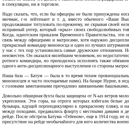
в спекуляции, ни в торговле.
Надо сказать, что, если бы офицеры не бы­ли принуждены носи
мичман, г-н лейтенант и т. д. вместо обычного «Ваше Вы
продолжавшие титуловать по-прежнему, не скрывая своей нел
исправный унтер, который «крыл» своих свободолюбивых товар
Когда, идиотским приказом Временного Правительства, эти оп
связь между офицера­ми и матросами, хотя наружно дисципли
прекрасный командир миноносца и один из лучших штурманов 
у нас с тех пор установились самые дружеские отношения. 
неизвестен. Он оказался милейшим человеком, но недоста­точ
ротно­го командира, но приходилось исполнять так­же обязан
одного анти-дисциплинарного выступления со стороны матрос
Наша база — Батум — была в то время ти­хим провинциальным
миноносцев и часто посещаемые на­ми). На базаре Нурие, в не
с головами замотанными причудливо завязанными башлыками, с
Довольно обширная бухта была защищена от N-ых ветров молом,
укрепления. Эти горы, на отроги которых взбегали белые д
бульвара, идущей перпен­дикулярно к прекрасному пляжу, и на
между похода­ми, предавались флирту с местными дамами и д
рейде. После обстрела Батума «Гебеном», еще в 1914 году, не
присутствие на рейде необычайного для него количества военны