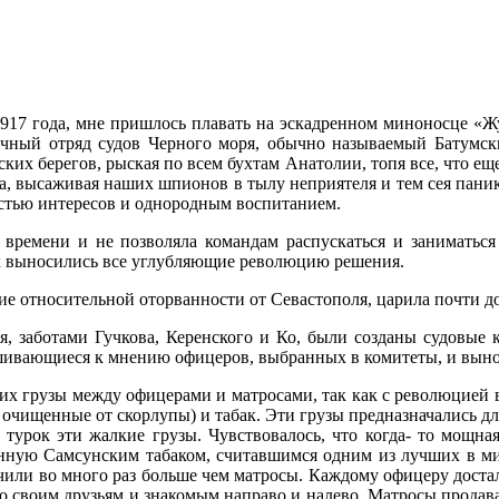
 1917 года, мне пришлось плавать на эскадренном миноносце «
чный отряд судов Чер­ного моря, обычно называемый Батумски
ких берегов, ры­ская по всем бухтам Анатолии, топя все, что еще
ка, вы­саживая наших шпионов в тылу неприятеля и тем сея пан
стью интересов и однородным воспита­нием.
 времени и не позволяла командам распускаться и заниматься
х выносились все углубляю­щие революцию решения.
ие относительной оторван­ности от Севастополя, царила почти 
я, заботами Гучкова, Керен­ского и Ко, были созданы судовые 
ивающиеся к мнению офицеров, выбранных в комитеты, и выноси
ь их грузы между офице­рами и матросами, так как с революцией 
 очищенные от скорлупы) и табак. Эти грузы предназначались д
 турок эти жалкие грузы. Чувствовалось, что когда- то мощн
­ную Самсунским табаком, считавшимся одним из лучших в мире
чили во много раз больше чем матросы. Каждому офицеру достало
 его своим друзьям и знако­мым направо и налево. Матросы прод