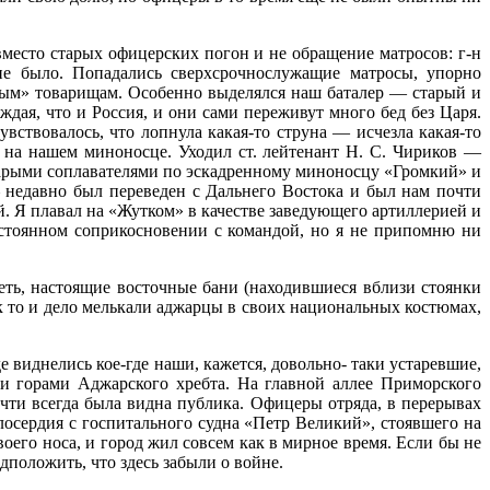
вместо старых офицерских погон и не обращение мат­росов: г-н
не было. Попадались сверхсрочнослужащие матросы, упорно
ным» то­варищам. Особенно выделялся наш баталер — старый и
ая, что и Россия, и они сами переживут мно­го бед без Царя.
ствовалось, что лопнула какая-то стру­на — исчезла какая-то
 на нашем миноносце. Уходил ст. лей­тенант Н. С. Чириков —
арыми соплавателями по эскадрен­ному миноносцу «Громкий» и
 недавно был переведен с Дальнего Востока и был нам почти
. Я плавал на «Жутком» в качестве заведующего артиллерией и
постоянном сопри­косновении с командой, но я не припомню ни
ть, на­стоящие восточные бани (находившиеся вблизи стоянки
к то и дело мелькали аджарцы в своих нацио­нальных костюмах,
 виднелись кое-где наши, кажется, довольно- таки устаревшие,
ми горами Аджарского хребта. На главной аллее Приморского
почти всегда была видна публика. Офицеры отряда, в перерывах
осердия с госпитального судна «Петр Великий», стоявшего на
оего носа, и город жил совсем как в мирное время. Если бы не
поло­жить, что здесь забыли о войне.