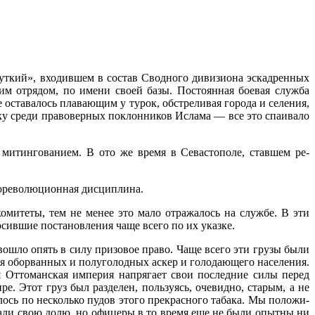
Жуткий», входившем в состав Сводного дивизиона эс­кадренных
м от­рядом, по имени своей базы. Постоянная бое­вая служба
 оставалось плавающим у турок, обстрели­вая города и селения,
ику среди правоверных поклонни­ков Ислама — все это спаивало
 митинговани­ем. В ото же время в Севастополе, ставшем ре­
дореволю­ционная дисциплина.
комитеты, тем не менее это мало отражалось на службе. В эти
в­шие постановления чаще всего по их указке.
вошло опять в силу призовое право. Чаще всего эти грузы были
ля оборванных и полуголодных аскер и голо­дающего населения.
ая Оттоманская империя напрягает свои последние силы перед
. Этот груз был разделен, пользуясь, очевидно, старым, а не
сь по несколько пу­дов этого прекрасного табака. Мы положи­
авали свою долю, но офицеры в то время еще не бы­ли опытны ни