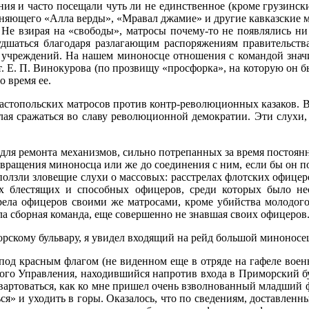
ия и часто посещали чуть ли не единственное (кроме грузински
няющего «Алла верды», «Мравал джамие» и другие кав­казские ме
Не взирая на «свободы», матросы почему-то не появлялись ни н
худшаться благодаря разлагающим распоря­жениям правительств
 учреждений. На нашем миноносце отно­шения с командой значит
т. Е. П. Винокурова (по про­звищу «просфорка», на которую он б
о время ее.
астопольских матросов против контр-революционных казаков. В
ая сражаться во славу революционной демократии. Эти слухи, 
к для ремонта механиз­мов, сильно потрепанных за время постоя
озвращения ми­ноносца или же до соединения с ним, если бы он п
полз­ли зловещие слухи о массовых: расстрелах флотских офицер
 блестящих и способных офицеров, сре­ди которых было нес
сстрела офицеров своими же матросами, кро­ме убийства молодо
ыла сборная команда, еще совершенно не знавшая своих офицеров
орскому бульвару, я уви­дел входящий на рейд большой миноносе
д красным флагом (не виденном еще в отряде на гафеле военног
ого Управления, на­ходившийся напротив входа в Приморский бул
вартовать­ся, как ко мне пришел очень взволнованный младший 
ься» и уходить в горы. Оказалось, что по сведениям, доставле