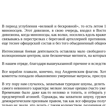
В период углубления «великой и бескров­ной», то есть летом
миноносцев. Этот дивизион, в свою очередь, входил в Восто
дивизиона, когда миноносцы, как волки, носились вдоль вражес
связываясь в перестрел­ках с береговой артиллерией противни
еще теснее офицерский состав и без того объединенный общно
Интенсивная боевая деятельность оставляла мало свободного
волюционным центром, шли бесконечные ми­тинги, на которы
В нашем отряде, благодаря вышеуказанной причине и вследств
Все корабли плавали, конечно, под Андре­евским флагом. Хот
комитеты попадали обыкновенно умерен­ные матросы, прислуш
В эту пору нам случалось, захватывая ту­рецкие шхуны, делит
самого невинного характера: мелкие лесные орешки (часто уже
Временами было даже как-то неловко и топить, и отбирать у
предсмертной аго­нией. Однажды, мы захватили шхуну, гружен
демократи­ческим призовым правом, так как все офицеры полу
тельно не знали, что делать с таким количест­вом, раздаривая