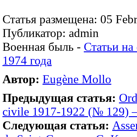
Статья размещена: 05 Feb
Публикатор: admin
Военная быль -
Статьи на
1974 года
Автор:
Eugène Mollo
Предыдущая статья:
Ord
civile 1917-1922 (№ 129)
Следующая статья:
Assem