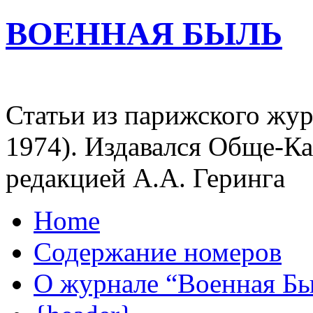
ВОЕННАЯ БЫЛЬ
Статьи из парижского жур
1974). Издавался Обще-К
редакцией А.А. Геринга
Home
Содержание номеров
О журнале “Военная Б