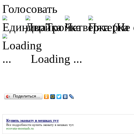
Голосовать
(Не 
Loading ...
Поделиться…
Купить эковату в мешках тут
Все подробности
купить эковату в мешках тут
.
ecovata-montazh.ru