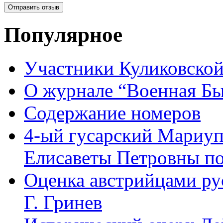
Популярное
Участники Куликовской
О журнале “Военная Б
Содержание номеров
4-ый гусарский Мариу
Елисаветы Петровны по
Оценка австрийцами рус
Г. Гринев