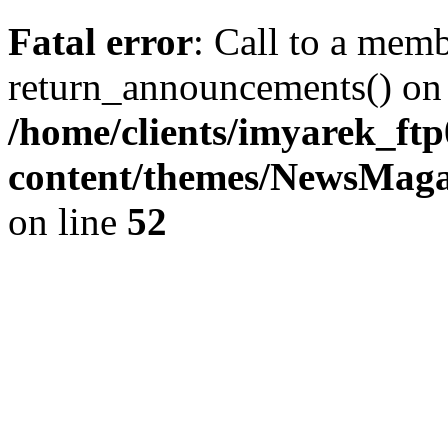
Fatal error
: Call to a mem
return_announcements() on 
/home/clients/imyarek_ftp
content/themes/NewsMag
on line
52