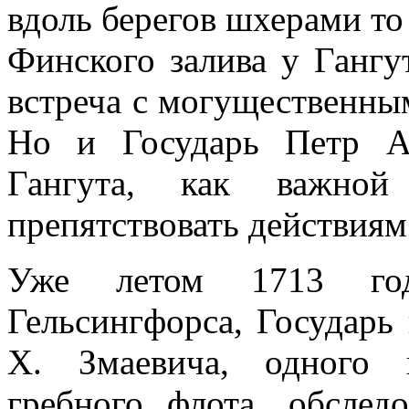
вдоль берегов шхера­ми то
Фин­ского залива у Ганг
встреча с могущественны
Но и Государь Петр Ал
Гангута, как важной
препятство­вать действиям
Уже летом 1713 года
Гельсингфорса, Государь
X. Змаевича, одного 
гребного флота, обслед