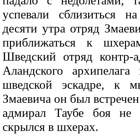
падало с недолетами, т
успевали сблизиться н
десяти утра отряд Змаев
прибли­жаться к шхера
Шведский отряд контр-а
Аландского архипелага
шведской эскадре, к м
Змаевича он был встречен
адмирал Таубе боя не 
скрылся в шхерах.