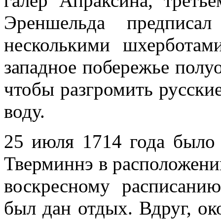
галер Апраксина, третье
Эреншельда предписа
несколькими шхерботам
западное побережье полу­о
чтобы разгромить русские
воду.
25 июля 1714 года было 
Тверминнэ в расположении
воскресному распи­сан
был дан отдых. Вдруг, око