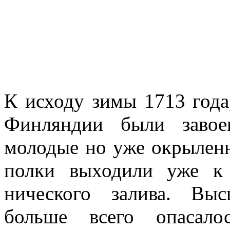
К исходу зимы 1713 го­да
Финляндии были заво­
молодые но уже окрылен­н
полки выходили уже к
нического залива. Вы
больше всего опаса­л