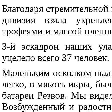
Благодаря стремительной 
дивизия взяла укрепл
трофеями и массой плен­н
3-й эскадрон наших ула
уцелело всего 37 человек.
Маленьким осколком шаль
легко, в мякоть икры, бы
батареи Резвов. Мы ви­дел
Возбужден­ный и радостн