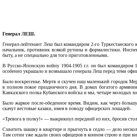
Генерал ЛЕШ.
Генерал-лейтенант Леш был командиром 2-го Туркестанского к
начальник, противник всякой ру­тины и формалистики. Инспе
быту, а не специально для того приготовленными.
В Русско-Японскую войну 1904-1905 г.г. он был командиром 1
особенно украшало и возвышало генерала Леш перед теми офиц
Было воскресенье. Мертв и скучен наш ма­ленький городок Ме
в полном покое праздничного дня. В домах богатого армянин
Кавказского полка Кубанского войска и мы, четыре молодых х
Было жаркое после-обеденное время. Ви­дим, как через боль
скачут вестовые казаки, имея в поводу офицерских лошадей-
«Тревога в полку!» — выкрикнул передний из них, бросив стол
Схватить шашку в квартире и прыгнуть в седло — дело нескол
Там сотни уже ждали своих офицеров в конном строю и при вин