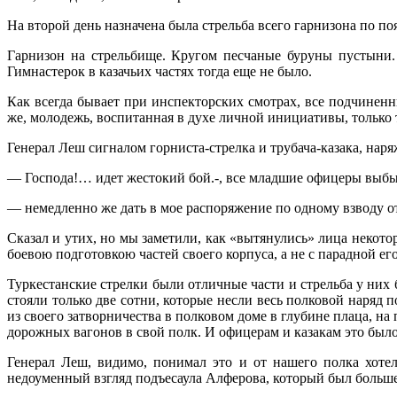
На второй день назначена была стрельба всего гарнизона по 
Гарнизон на стрельбище. Кругом песчаные буруны пустыни.
Гимнастерок в казачьих частях тогда еще не было.
Как всегда бывает при инспекторских смо­трах, все подчинен
же, молодежь, воспитанная в духе лич­ной инициативы, тольк
Генерал Леш сигналом горниста-стрелка и трубача-казака, наряж
— Господа!… идет жестокий бой.-, все млад­шие офицеры выб
— немедленно же дать в мое распоряжение по одному взводу от
Сказал и утих, но мы заметили, как «вытя­нулись» лица некот
боевою подготовкою ча­стей своего корпуса, а не с парадной ег
Туркестанские стрелки были отличные ча­сти и стрельба у них
стояли только две сотни, которые несли весь полковой наряд 
из своего затворничества в пол­ковом доме в глубине плаца, н
дорожных вагонов в свой полк. И офицерам и казакам это было
Генерал Леш, видимо, понимал это и от на­шего полка хоте
недоуменный взгляд подъесаула Алферова, ко­торый был больше 