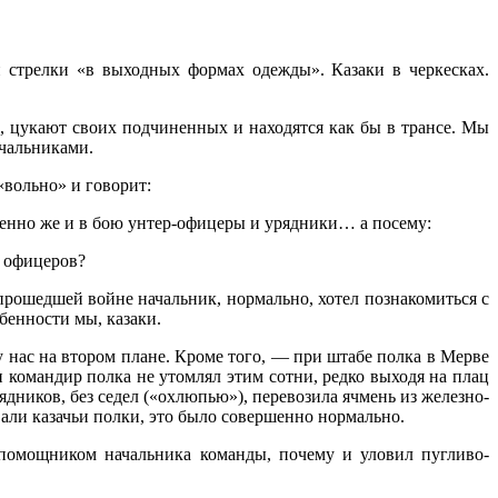
стрелки «в выходных формах одежды». Казаки в черке­сках.
, цукают своих подчиненных и находятся как бы в тран­се. Мы
­чальниками.
воль­но» и говорит:
енно же и в бою унтер-офицеры и урядники… а посему:
и офицеров?
ро­шедшей войне начальник, нормально, хо­тел познакомиться с
обенности мы, казаки.
 нас на втором плане. Кроме того, — при штабе пол­ка в Мерве
и командир полка не утомлял этим сотни, редко выходя на плац
ядников, без седел («охлюпью»), перевозила ячмень из железно-
али казачьи полки, это было совер­шенно нормально.
 помощником на­чальника команды, почему и уловил пугливо-