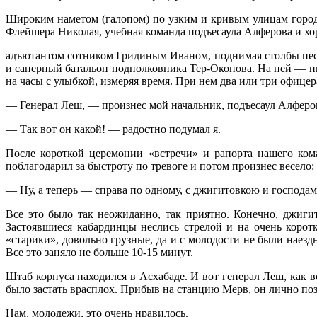
Широким наметом (галопом) по узким и кри­вым улицам города,
Флейшера Николая, учебная команда подъ­есаула Алферова и хо
адъютантом сотником Гридиным Иваном, под­нимая столбы песку
и саперный батальон подполковника Тер-Окопова. На ней — ни
на часы с улыбкой, измеряя время. При нем два или три офицер
— Генерал Леш, — произнес мой началь­ник, подъесаул Алферо
— Так вот он какой! — радостно подумал я.
После короткой церемонии «встречи» и ра­порта нашего ко
поблагодарил за быстроту по тревоге и по­том произнес весело:
— Ну, а теперь — справа по одному, с джи­гитовкою и господа
Все это было так неожиданно, так приятно. Конечно, джиги
Застоявшиеся кабардинцы неслись стрелой и на очень корот
«старики», довольно грузные, да и с молодости не были наезд
Все это заняло не больше 10-15 минут.
Штаб корпуса находился в Асхабаде. И вот генерал Леш, как 
было застать врасплох. Прибыв на стан­цию Мерв, он лично по
Нам, молодежи, это очень нравилось.