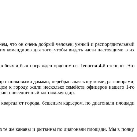
нем, что он очень добрый человек, умный и распо­рядительный
их командиров для того, чтобы видеть части настоящими в их
в боях и был награжден орденом св. Георгия 4-й степени. Это
ир с полковыми дамами, перебрасываясь шутками, разговорами,
ом к городу, жили несколько семейств офицеров на­шего 1-го
л наш повседневный костюм-мундир.
вар­тал от города, бешеным карьером, по диагона­ли площади
ез те же канавы и рытвины по диагонали площади. Мы в полку.