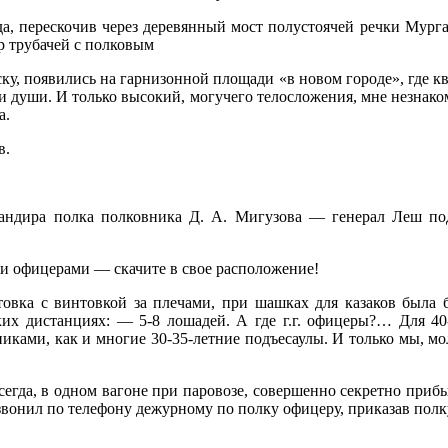
 перескочив через деревян­ный мост полустоячей речки Мургаба
р трубачей с полковым
, появились на гарнизонной площади «в новом городе», где ква
 души. И только высокий, могучего телосложения, мне незнакомы
а.
в.
мандира полка полковника Д. А. Мигузова — генерал Леш подо
ми офицерами — скачите в свое расположение!
товка с винтовкой за плечами, при шашках для казаков была 
ких дистанциях: — 5-8 лошадей. А где г.г. офицеры?… Для 4
никами, как и многие 30-35-лет­ние подъесаулы. И только мы, мо
всегда, в одном вагоне при паровозе, совершенно секретно приб
звонил по телефону де­журному по полку офицеру, приказав пол