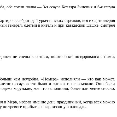
, обе сотни полка — 3-я есаула Котляра Зиновия и 6-я еса­ула
ртировала бригада Туркестанских стрелков, вся их артил­лерия
й гене­рал, одетый в китель и при кавказской шашке, смотрел
шел не спеша к сотням, по-отечески поздоровался с ни­ми,
больше чем не­удобна. «Номера» исполняли — кто как может.
0-летних есаулов это было и «дико» и невозможно. Они были
лодежь хо­рунжие, кое-что выполнили, более или менее сносно.
ыл в Мерв, избрав именно день праздничный, когда всех можно
ку по тревоге прибыть на гарнизонную площадь-