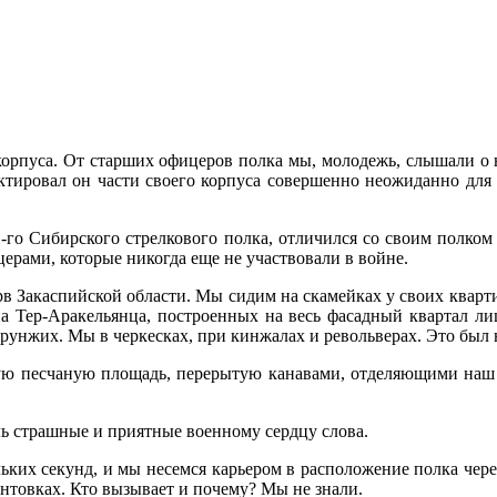
орпуса. От старших офи­церов полка мы, молодежь, слышали о 
ктировал он ча­сти своего корпуса совершенно неожиданно для 
-го Сибирского стрелкового полка, отличился со своим полком 
ерами, которые никогда еще не участвовали в войне.
рв Закаспийской области. Мы сидим на скамейках у своих кварт
а Тер-Аракельянца, построенных на весь фасадный квартал лиц
орунжих. Мы в черке­сках, при кинжалах и револьверах. Это бы
шую песчаную площадь, перерытую канавами, отделяющими наш к
ь страшные и приятные во­енному сердцу слова.
ьких секунд, и мы несем­ся карьером в расположение полка чер
товках. Кто вызыва­ет и почему? Мы не знали.