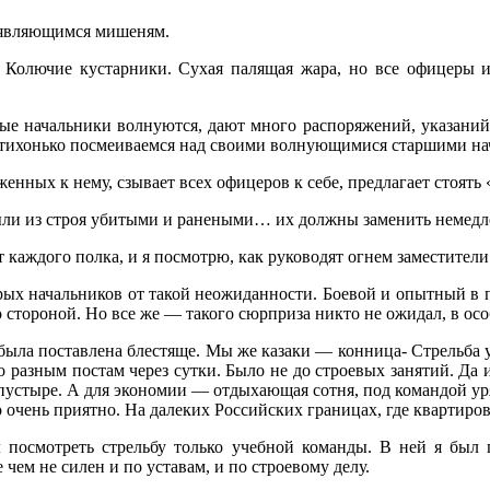
появляющимся мишеням.
 Колючие кустарники. Сухая палящая жара, но все офицеры и 
ные начальники волнуются, дают много распоряжений, указаний
о тихонько посмеива­емся над своими волнующимися старшими на
енных к нему, сзывает всех офицеров к себе, предлагает стоять «
ыли из строя убитыми и ра­неными… их должны заменить немедл
 каждого полка, и я посмотрю, как руководят огнем заместител
орых начальников от та­кой неожиданности. Боевой и опытный в п
о сторо­ной. Но все же — такого сюрприза никто не ожидал, в ос
 была поставлена блестя­ще. Мы же казаки — конница- Стрельба у
по разным постам через сутки. Было не до строевых занятий. Да 
а пустыре. А для экономии — отдыхающая сотня, под командой ур
 очень приятно. На далеких Российских границах, где квартиров
л посмотреть стрельбу только учебной команды. В ней я был
чем не силен и по уставам, и по строевому делу.