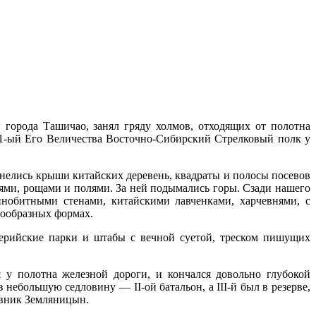
 города Ташичао, занял гряду хол­мов, отходящих от полотна
, 1-ый Его Вели­чества Восточно-Сибирский Стрелковый полк у
днелись крыши китайских деревень, квадраты и поло­сы посевов
нями, рощами и полями. За ней подымались горы. Сзади нашего
нобитными стенами, китайскими лавченками, харчевнями, с
нообразных формах.
ллерийские парки и штабы с вечной суетой, треском пи­шущих
у полотна железной дороги, и кончался довольно глубо­кой
е­большую седловину — ІІ-ой батальон, a ІІІ-й был в резерве,
овник Земляницын.