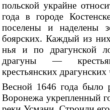
польской украйне относи
года в городе Костенс
поселены и на­делены 
боярских. Каждый из них
нья и по драгунской 
драгуны — крестьян
крестьянских драгунских ч
Весной 1646 года было 
Воронежа укрепленный го
реки Усмани. Строили ег