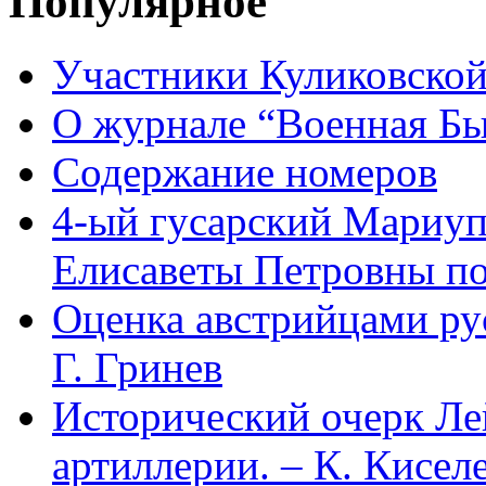
Популярное
Участники Куликовской
О журнале “Военная Б
Содержание номеров
4-ый гусарский Мариу
Елисаветы Петровны по
Оценка австрийцами рус
Г. Гринев
Исторический очерк Л
артиллерии. – К. Кисел