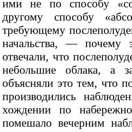
ими не по способу «с
другому спо­собу «аб
требую­щему послеполуде
начальства, — почему 
отвечали, что послеполу
небольшие облака, а за
объясняли это тем, что п
произво­дились наблюде
хождении по набережн
помешало вечерним набл