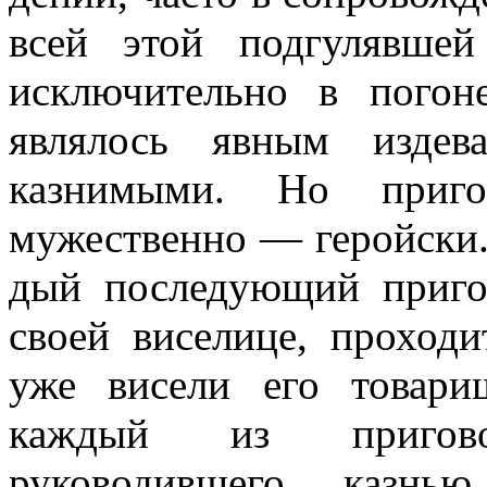
всей этой подгулявшей
исключительно в пого
являлось явным из­дев
казнимыми. Но приг
мужествен­но — геройски.
дый последующий приго
своей виселице, проход
уже висели его товар
каждый из пригов
руководившего казнью