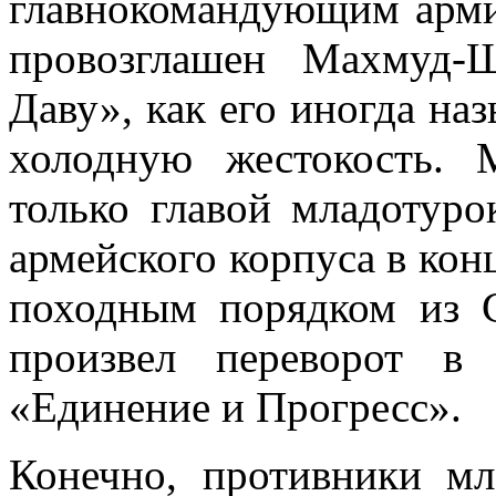
главнокомандующим арм
провозглашен Мах­муд-
Даву», как его иногда на
холодную жестокость.
только главой младотурок
армейского корпуса в кон­
походным по­рядком из 
про­извел переворот в
«Единение и Прогресс».
Конечно, противники мл