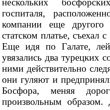
нескольких бос­форск
госпиталя, рас­положе
компа­нии еще другог
статском платье, съехал с 
Еще идя по Галате, лей
увязались два турецких со
ними дей­ствительно след
они гуляют и предприня
Босфора, меняя дор
произвольным образом. 