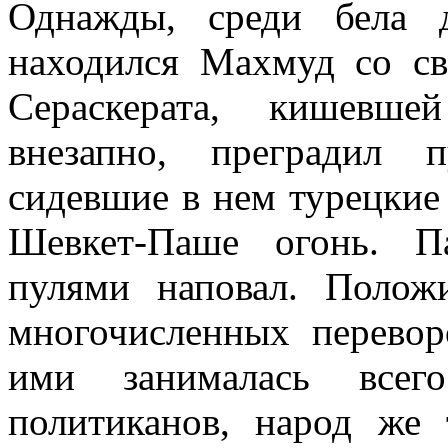
Однажды, среди бела д
находился Махмуд со с
Сераскерата, кишев­ш
внезапно, прегра­дил
сидевшие в нем турецки
Шевкет-Паше огонь. П
пулями наповал. Положи
многочисленных перевор
ими занималась всег
политиканов, народ же