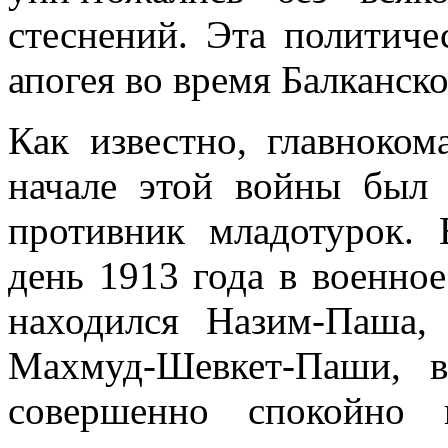
стеснений. Эта политиче
апогея во время Балканско
Как известно, главноко
начале этой войны был
противник младотурок.
день 1913 года в во­енно
находился Назим-Паша,
Мах­муд-Шевкет-Паши, 
совершенно спокойно 