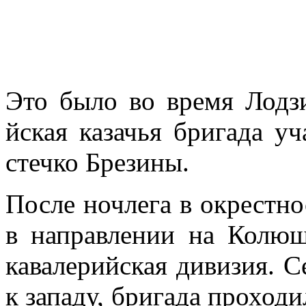
Это было во вре­мя Лодзи
йская казачья бри­гада у
стечко Брезины.
После ночлега в окрестно
в направлении на Колюшк
кавалерийская дивизия. С
к за­паду, бригада проходи