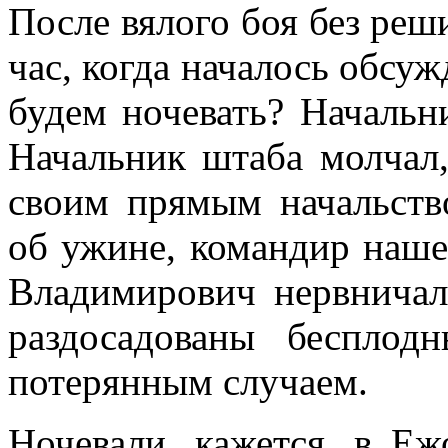
После вялого боя без реши
час, когда началось обсу
будем ночевать? На­чальн
Начальник штаба молчал,
сво­им прямым начальств
об ужине, командир наше
Владимирович нервничал
раздосадованы бес­пло
потерянным случаем.
Ночевали, кажется, в Еж