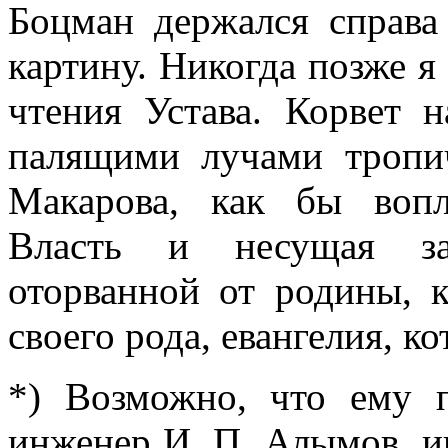
Боцман держался спра­в
картину. Никог­да позже я
чте­ния Устава. Корвет 
палящими лучами тропич
Макарова, как бы воп
Власть и несущая зат
оторванной от родины, к
своего рода, евангелия, к
*) Возможно, что ему п
инженер И. П. Алымов, ин