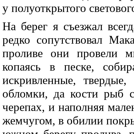
у полуоткры­того световог
На берег я съезжал всег
редко сопутствовал Мака
проливе они провели м
копаясь в песке, собир
искривленные, твер­дые,
обломки, да кости рыб 
чере­пах, и наполняя мал
жемчугом, в обилии покры
южном берегу пролива, 