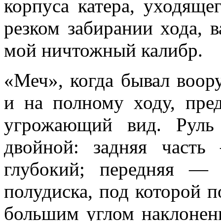
корпуса катера, уходя­ще
резком забира­нии хода, 
мой ничтожный калибр.
«Меч», когда бывал воор
и на полному ходу, пред
угрожающий вид. Руль
двойной: задняя часть
глубокий; пе­редняя —
полу­диска, под которой 
большим углом наклоненн