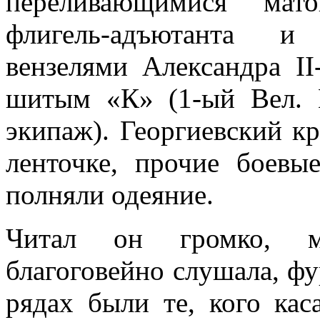
переливающимися мато
флигель-адъютанта и
вензелями Александра ІІ
шитым «К» (1-ый Вел. 
экипаж). Георгиев­ский к
ленточ­ке, прочие боевы
полняли одеяние.
Читал он громко, ме
благоговейно слушала, фу
рядах были те, кого каса