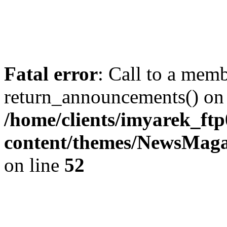
Fatal error
: Call to a mem
return_announcements() on 
/home/clients/imyarek_ftp
content/themes/NewsMag
on line
52