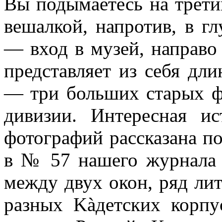
Вы подымаетесь на трети
вешалкой, напротив, в гл
— вход в му­зей, направ
представляет из себя дл
— три больших старых фо
дивизии. Интере­сная и
фотогра­фий рассказана 
в № 57 нашего журнал
между двух окон, ряд ли
разных Kàдетских корп