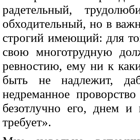
радетельный, трудолю
обходительный, но в ва­
строгий име­ющий: для то
свою многотрудную дол
ревностию, ему ни к как
быть не надлежит, да
недреманное проворство 
безотлучно его, днем и
требует».