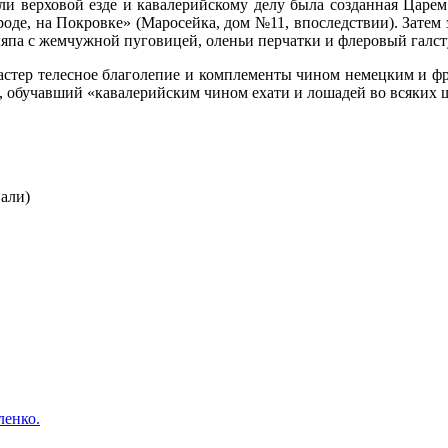
ли верховой езде и кавале­рийскому делу была созданная Царе
оде, на Покровке» (Ма­росейка, дом №11, впоследствии). Затем 
япа с жем­чужной пуговицей, оленьи перчатки и флеро­вый галст
астер телесное благолепие и комплементы чином немецким и фра
», обучавший «кава­лерийским чином ехати и лошадей во всяких 
али)
ленко.