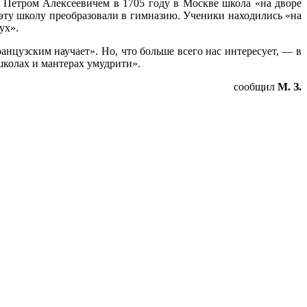
м Петром Алексеевичем в 1705 году в Москве школа «на дворе
эту школу преобразовали в гимназию. Ученики на­ходились «на
ух».
нцузским научает». Но, что больше всего нас интересу­ет, — в
школах и мантерах умудрити».
сообщил
М. З.