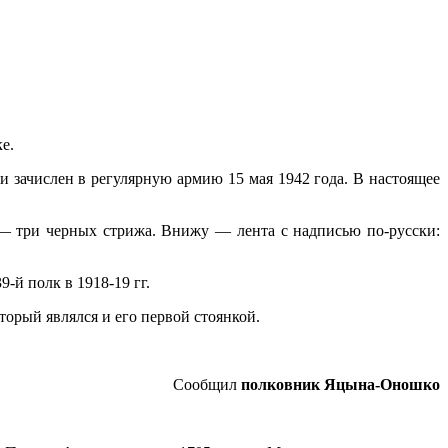
е.
и зачислен в регулярную армию 15 мая 1942 года. В настоя­щее
 — три чер­ных стрижа. Внижу — лента с надписью по-русски:
-й полк в 1918-19 гг.
оторый являлся и его первой стоянкой.
Сообщил
полковник Яцына-Оношко