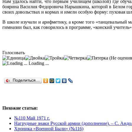
Нам удалось найти, что первым училищем (школой) где обуча
боярина Василия Федоровича Нарышки­на, которой в Белом гор
своих довольствах и кормах и имели особую форму: пуховая шл
В школе изучали и арифметику, а кроме то­го «танцевальный м
гимназии был, как говорилось в про­грамме, «конский учитель
Голосовать
(Не оценив
Loading ...
Поделиться…
Похожие статьи:
№110 Май 1971 г.
Нагрудные знаки Русской армии (дополнение). – С. Андо
Хроника «Военной Были» (№116)