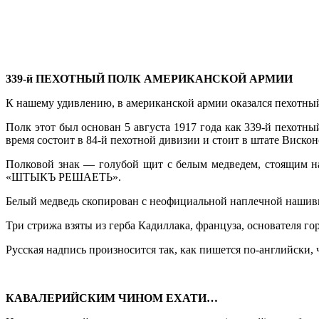
339-й ПЕХОТНЫЙ ПОЛК АМЕРИКАНСКОЙ АРМИИ
К нашему удивлению, в американской ар­мии оказался пехотный 
Полк этот был основан 5 августа 1917 года как 339-й пехотны
время состоит в 84-й пехотной дивизии и стоит в штате Вискон
Полковой знак — голубой щит с белым мед­ведем, стоящим на
«ШТЫКЪ РЕШАЕТЬ».
Белый медведь скопирован с неофициальной наплечной нашивки
Три стрижа взяты из герба Кадиллака, француза, основателя гор
Русская надпись произносится так, как пишется по-английски,
КАВАЛЕРИЙСКИМ ЧИНОМ ЕХАТИ…