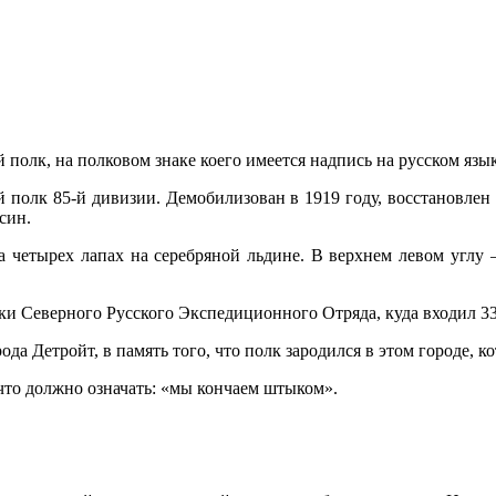
полк, на полковом зна­ке коего имеется надпись на русском язык
й полк 85-й дивизии. Демоби­лизован в 1919 году, восстановлен 
син.
 четырех лапах на серебря­ной льдине. В верхнем левом углу
 Северного Русского Экспе­диционного Отряда, куда входил 339
ода Детройт, в память того, что полк зародился в этом городе, к
 что должно означать: «мы кончаем штыком».