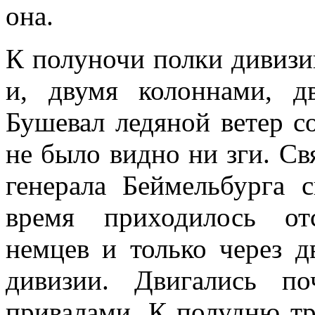
она.
К полуночи полки дивизи
и, двумя колоннами, д
Бушевал ледяной ветер со
не было видно ни зги. Св
генера­ла Беймельбурга 
время приходилось отс
немцев и только через д
дивизии. Двигались п
привалами. К полудню тре