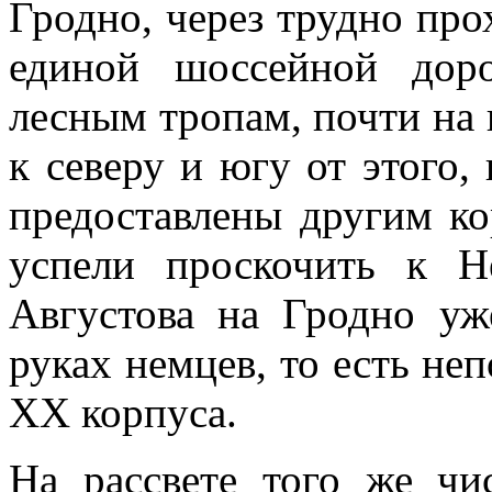
Гродно, через трудно про
единой шоссей­ной до
лесным тро­пам, почти на 
к северу и югу от этого,
предоставлены другим ко
успели проскочить к Н
Августова на Грод­но у
руках нем­цев, то есть не
XX корпуса.
На рассвете того же чис