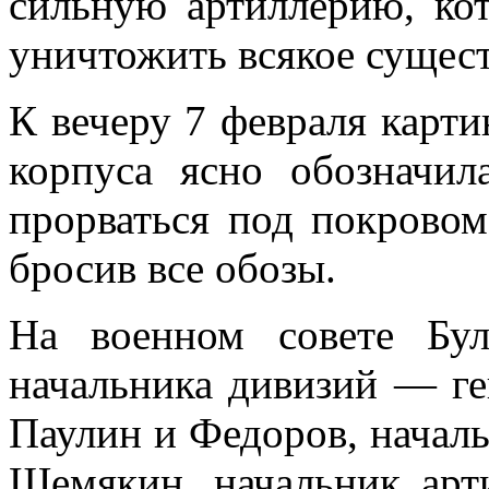
сильную артиллерию, кот
уничтожить вся­кое сущес
К вечеру 7 февраля карт
корпуса ясно обозначи
прорваться под покро­вом
бросив все обо­зы.
На военном совете Бул
начальника дивизий — г
Паулин и Федоров, на­чал
Шемякин, начальник арт