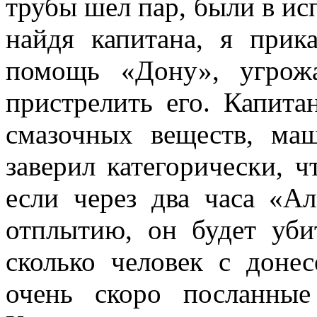
трубы шел пар, были в ис
найдя ка­питана, я при
помощь «Дону», угрожа
пристрелить его. Капита
смазочных веществ, ма
заверил категорически, ч
если через два ча­са «А
отплы­тию, он будет уб
сколько человек с донес
очень скоро посланные