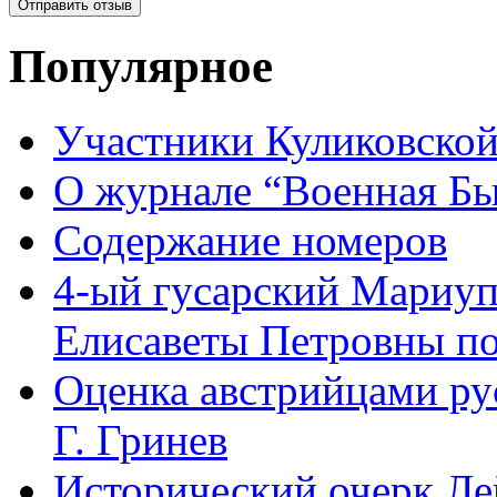
Популярное
Участники Куликовской
О журнале “Военная Б
Содержание номеров
4-ый гусарский Мариу
Елисаветы Петровны по
Оценка австрийцами рус
Г. Гринев
Исторический очерк Л