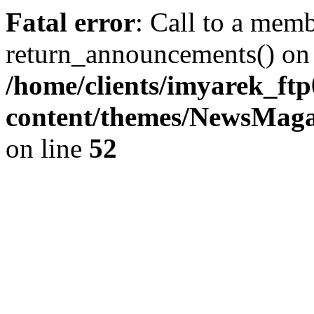
Fatal error
: Call to a mem
return_announcements() on 
/home/clients/imyarek_ftp
content/themes/NewsMag
on line
52