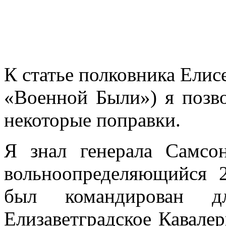
К статье полковника Елис
«Воен­ной Были») я позво
некоторые по­правки.
Я знал генерала Самсо
вольноопределяющийся 2
был команди­рован 
Елизаветградское Кавале