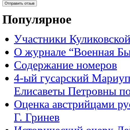
Популярное
Участники Куликовской
О журнале “Военная Б
Содержание номеров
4-ый гусарский Мариу
Елисаветы Петровны по
Оценка австрийцами рус
Г. Гринев