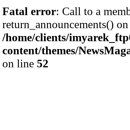
Fatal error
: Call to a mem
return_announcements() on 
/home/clients/imyarek_ftp
content/themes/NewsMag
on line
52