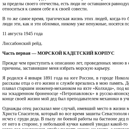
за пределы своего отечества, есть люди не оставшиеся равнод
относиться к са­мим себе и к своей совести.
В то же самое время, трагическая жизнь этих людей, когда-т
люди эти, как и эти обломки, никому уже ненужные, носятся по
11 августа 1945 года
Лиссабонский рейд.
Часть первая — МОРСКОЙ КАДЕТСКИЙ КОРПУС
Прежде чем приступить к описанию лет, проведенных мною в сте
причины, заставившие ме­ня избрать морскую карьеру.
Я родился 4 января 1891 года на юге Рос­сии, в городе Никол
рассказы отца о его жизни и служ­бе врезались в мою память. 
плавал старшим инже­нер-механиком на яхте «Колхида», под к
на эскадренном броненосце «Петропавловск» в русско-япон­ску
конце своей жизни мой дед был преподавателем ме­ханики в учи
Однажды отец рассказал мне случай, имев­ший место в жизни м
Христа Спасителя, который во все время зашиты Севастополя о
исчез с груди деда. В пылу ли боевой работы на бастионе дед п
от него в стороне, у небольшой кучки камней увидал какой-то