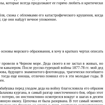
ины, которые всегда продолжают ее горячо любить и критически
ля, схожа с обломками его катастрофического крушения, когда
, где они найдут вечное упокоение.
основы морского образования, я хочу в крат­ких чертах описать
у провели в Черном море. Деда своего я не застал в живых, но
м кавалером. После русско-турецкой вой­ны 1877-78 гг. мой дед
ова, будущего знаменитого фло­товодца, трагически погибшего
, тогда еще юноша, отлич­но помнил его в эти молодые годы. В
ен.
бабу­шка перед уходом деда на войну благословила его образом
ахова кургана, в самый разгар ожесточен­ного боя, образ этот
ту потерю, он инстинктивно осмотрел­ся вокруг и шагах в десяти
рянную икону. Цепочка ее была разорвана. В тот самый момент,