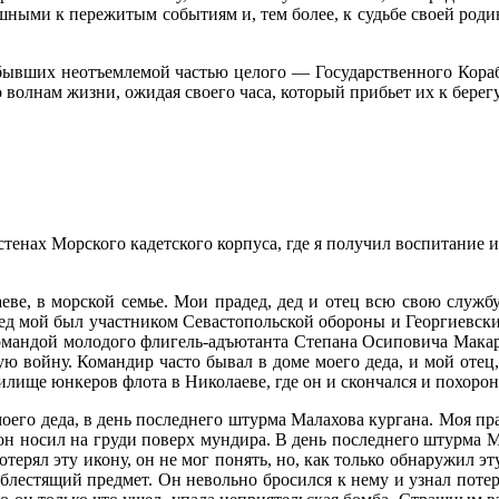
ушными к пе­режитым событиям и, тем более, к судьбе своей род
о бывших неотъемлемой частью целого — Государственного Кораб
 волнам жизни, ожидая своего часа, который прибьет их к берегу
нах Морского кадет­ского корпуса, где я получил воспитание и 
аеве, в морской семье. Мои прадед, дед и отец всю свою служб
Дед мой был участ­ником Севастопольской обороны и Георгиев­ски
оман­дой молодого флигель-адъютанта Степана Оси­повича Макар
ю войну. Командир часто бывал в доме мо­его деда, и мой отец
лище юнкеров флота в Никола­еве, где он и скончался и похорон
оего деда, в день послед­него штурма Малахова кургана. Моя пра
н носил на груди поверх мундира. В день последнего штурма Мал
отерял эту икону, он не мог понять, но, как только обна­ружил э
 блестящий предмет. Он невольно бросился к нему и узнал поте