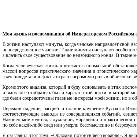
Моя жизнь и воспоминания об Императорском Российском 
В жизни наступают мину­ты, когда человек направляет свой вз
непо­средственное участие. Та­кие минуты наступают особенно т
а влачить свое су­ществование до неизбежного конца. В такие 
Когда человеческая жизнь протекает в нор­мальной обстановк
массой вопросов практического значения и эгоистического ха
значения детали и факты играют огромную роль в обрисовке в
Кроме этого анализа, который я буду ос­новывать в этих восп
и выпуклее отобразить быт и характер той эпохи, в которой мн
где были сосредо­точены главные интересы моей жизни, но в о
Пережив падение, расцвет и полное круше­ние Русского Импер
соответствующие выводы из совер­шившихся событий, свидет
Наконец мне хочется, с духов­ной, моральной и практической 
по себе какой-либо след или умерли бессмысленно и безре­зульт
Я озаглавил этот труд: «Обломки потонув­шего корабля». Я выб