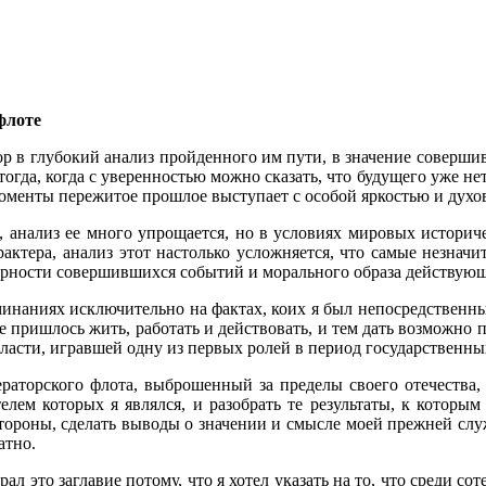
флоте
ор в глубокий анализ пройденного им пути, в зна­чение соверш
огда, когда с уверенностью можно сказать, что будущего уже нет
моменты пережитое прошлое выступает с осо­бой яркостью и духо
е, анализ ее много упроща­ется, но в условиях мировых истори
рактера, анализ этот настолько усложняется, что самые не­знач
ер­ности совершившихся событий и морального образа действую
оминаниях исключитель­но на фактах, коих я был непосредственн
е пришлось жить, работать и действовать, и тем дать воз­можно п
бласти, игравшей одну из первых ролей в пе­риод государственны
аторского флота, выбро­шенный за пределы своего отечества, 
елем которых я яв­лялся, и разобрать те результаты, к котор
стороны, сде­лать выводы о значении и смысле моей преж­ней с
атно.
рал это заглавие потому, что я хотел указать на то, что среди