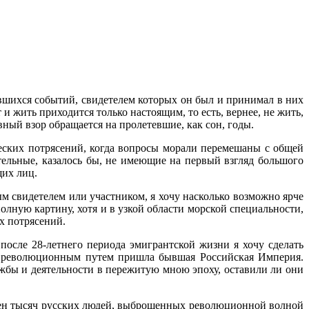
ившихся собы­тий, свидетелем которых он был и принимал в них
 и жить приходится только настоящим, то есть, вернее, не жить,
вный взор обращается на пролетевшие, как сон, годы.
ческих потрясений, когда вопросы морали перемеша­ны с общей
ительные, казалось бы, не имеющие на первый взгляд большого
щих лиц.
ым свидетелем или участником, я хочу насколько возможно ярче
олную картину, хотя и в узкой обла­сти морской специальности,
х потрясений.
после 28-летнего периода эмигрантской жизни я хо­чу сделать
ым революционным путем пришла бывшая Россий­ская Империя.
лужбы и деятельности в пережитую мною эпоху, оставили ли они
 сотен тысяч русских людей, выброшенных револю­ционной волной