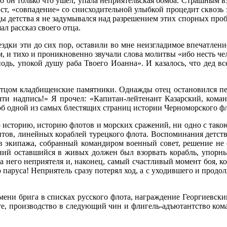
рого он только что ушел, упала не­приятельская бомба. Страшным
т, «совпадение» со снисходительной улыбкой процедит сквозь 
ды дет­ства я не задумывался над разрешением этих спорных пр
л рассказ своего отца.
здки эти до сих пор, оста­вили во мне неизгладимое впечатлен
 и тихо и проникновенно звучали слова молитвы «ибо несть чело
подь, упокой душу раба Твоего Иоанна». И казалось, что дед в
отцом кладбищенские памят­ники. Однажды отец остановился пе
чти надпись!» Я про­чел: «Капитан-лейтенант Казарский, кома
з об одной из самых блестящих страниц истории Черномор­ского ф
ю историю, историю флотов и морских сражений, ни одно с такою
в, линейных кораблей турецкого флота. Воспоминания дет­ства,
 экипажа, собранный командиром военный совет, решение не с
ний ос­тавшийся в живых должен был взорвать ко­рабль, упорн
на него неприятеля и, наконец, самый счастливый момент боя, ко
ю паруса! Неприятель сразу потерял ход, а с уходившего и продо
ени брига в списках русско­го флота, награждение Георгиевски
те, производство в следующий чин и флигель-адъютантство ком