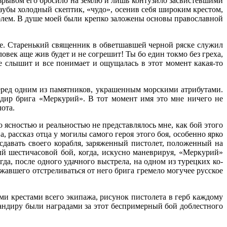
 взрывом его бросило на землю и лишь контузило засвис­тевшими
зубы холодный скептик, «чудо», осенив себя широким крестом,
облем. В душе моей были крепко заложены основы православной
ие. Ста­ренький священник в обветшавшей черной ряске служил
век аще жив будет и не согрешит! Ты бо един токмо без греха,
се слышит и все понимает и ощущалась в этот момент какая-то
ред одним из памятников, украшенным морскими атри­бутами.
н­дир брига «Меркурий». В тот момент имя это мне ничего не
лота.
 ясно­стью и реальностью не представлялось мне, как бой этого
 рассказ отца у могилы самого героя этого боя, особенно ярко
давать своего корабля, заряженный писто­лет, положенный на
ый шестичасовой бой, когда, искус­но маневрируя, «Меркурий»
гда, после одного удачного выстрела, на одном из турецких ко­
лжавшего отстреливаться от него брига гремело могучее русское
ми креста­ми всего экипажа, рисунок пистолета в герб каждому
андиру были наградами за этот беспримерный бой доблестного