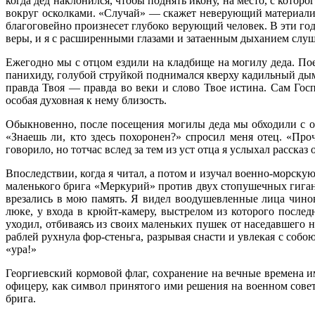
когда дед наклонился, чтобы поднять икону, на ме­сто, с кото
вокруг осколками. «Случай» — ска­жет неверующий материалис
благоговейно произнесет глубоко верующий человек. В эти го
веры, и я с расширенными глазами и затаенным дыхани­ем слуша
Ежегодно мы с отцом ездили на кладбище на могилу деда. Пое
панихиду, голубой струйкой поднимался кверху кадильный дым,
правда Твоя — правда во веки и слово Твое истина. Сам Гос­
особая духовная к нему близость.
Обыкновенно, после посещения могилы де­да мы обходили с 
«Знаешь ли, кто здесь похоронен?» спросил меня отец. «Про
говорило, но тотчас вслед за тем из уст отца я услыхал расска
Впоследствии, когда я читал, а потом и изу­чал военно-морску
маленького брига «Меркурий» против двух стопушечных гиганто
врезались в мою память. Я видел воодушевленные лица чинов
люке, у входа в крюйт-камеру, выстрелом из которого послед
уходил, отби­ваясь из своих маленьких пушек от наседав­шего 
раблей рухнула фор-стеньга, разрывая снасти и увлекая с собо
«ура!»
Георгиевский кормовой флаг, сохранение на вечные времена им
офицеру, как символ принятого ими решения на военном сове
брига.