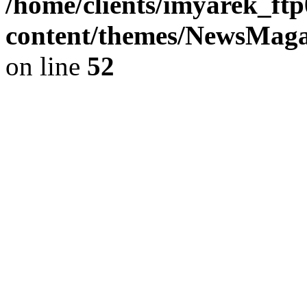
/home/clients/imyarek_ftp
content/themes/NewsMag
on line
52