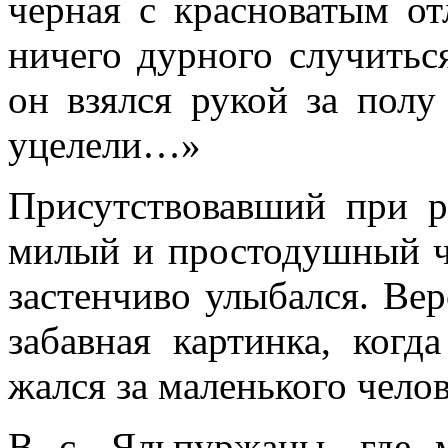
черная с красноватым от
ничего дурного слу­читьс
он взял­ся рукой за пол
уцелели…»
Присутствовавший при р
милый и простодушный че
застенчиво улыбался. Вер
забавная картинка, когд
жался за маленького челов
В с. Яльпуржаны, где м