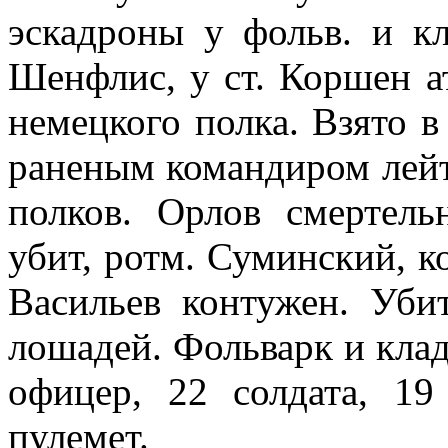
эскадроны у фольв. и к
Шенфлис, у ст. Коршен а
не­мецкого полка. Взято в
раненым командиром лейт
полков. Ор­лов смертел
убит, ротм. Суминский, к
Васильев контужен. Уби
лошадей. Фоль­варк и кла
офицер, 22 солдата, 19
пулемет.