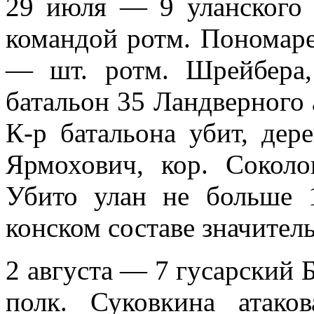
29 июля — 9 уланского Б
командой ротм. Пономаре
— шт. ротм. Шрейбера, 
батальон 35 Ландверного а
К-р батальона убит, дере
Ярмохович, кор. Со­кол
Убито улан не больше 
конском составе значител
2 августа — 7 гусарский 
полк. Суковкина атако