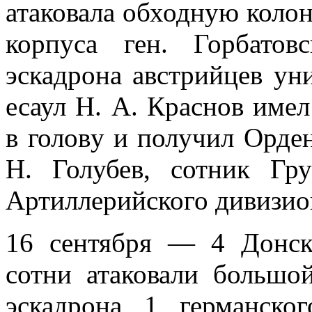
атаковала об­ходную коло
корпуса ген. Горбатов
эскадрона австрийцев ун
есаул Н. А. Краснов имел
в голову и получил Орден
Н. Голубев, сотник Гр
Артиллерий­ского дивизио
16 сентября — 4 Донско
сотни атаковали большой
эскадрона 1 герман­ско