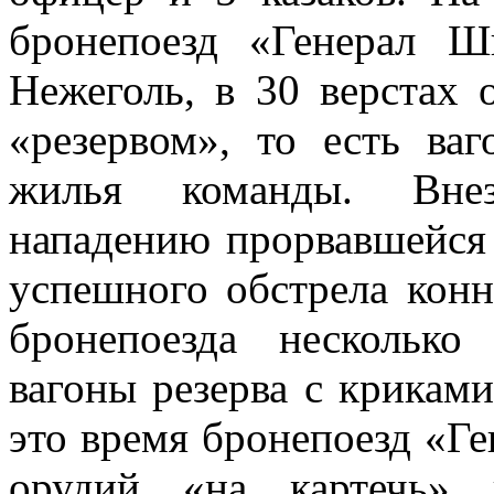
бронепоезд «Генерал Ш
Нежеголь, в 30 верстах 
«резервом», то есть ва
жилья команды. Внез
нападению прорвавшейся 
успешного обстрела конн
бронепоезда нескольк
вагоны резерва с крикам
это время бронепоезд «Г
орудий «на картечь» 