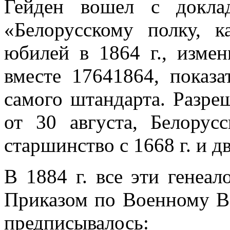
Гейден вошел с доклад
«Белорусскому полку, 
юбилей в 1864 г., изме­
вместе 1764­1864, показ
само­го штандарта. Разре
от 30 августа, Белорус
старшинство с 1668 г. и дв
В 1884 г. все эти генеал
Приказом по Военному Ве
предписывалось: