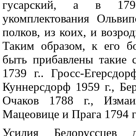
гусарский, а в 179
укомплектования Ольвипо
полков, из коих, и возроди
Таким образом, к его бо
быть прибавлены та­кие 
1739 г.. Гросс-Егерсдор
Куннерсдорф 1959 г., Бер
Очаков 1788 г., Изма
Мацеовице и Прага 1794 г
Усилия Белоруссцев д