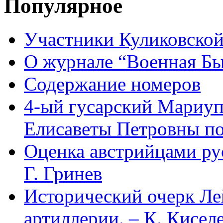
Популярное
Участники Куликовской
О журнале “Военная Б
Содержание номеров
4-ый гусарский Мариу
Елисаветы Петровны по
Оценка австрийцами рус
Г. Гринев
Исторический очерк Л
артиллерии. – К. Кисел