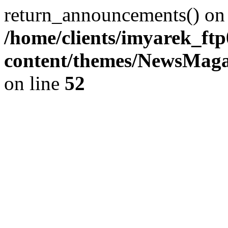
return_announcements() on 
/home/clients/imyarek_ftp
content/themes/NewsMag
on line
52