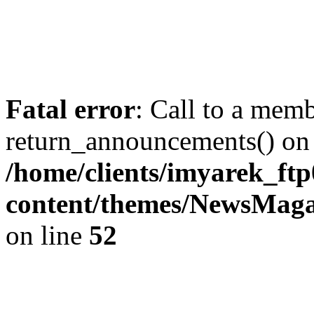
Fatal error
: Call to a mem
return_announcements() on 
/home/clients/imyarek_ftp
content/themes/NewsMag
on line
52