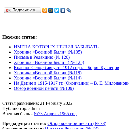
Поделиться…
Похожие статьи:
ИМЕНА КОТОРЫХ НЕЛЬЗЯ ЗАБЫВАТЬ.
Хроника «Военной Были» (№105)
Письма в Редакцию (№ 126)
Хроника «Военной Были» ( № 125)
Красное Село, 6 августа 1912 года. – Борис Кузнецов
Хроника «Военной Были» (№118)
Хроника «Военной Были» (№114)
На Двине в 1915-1917 гг. (Окончание) – В. Е. Милоданов
Обзор военной печати (№109)
Статья размещена: 21 February 2022
Публикатор: admin
Военная быль -
№73 Апрель 1965 год
Предыдущая статья:
Обзор военной печати (№ 73)
Следующая статья:
Письма в Редакцию (№ 73)