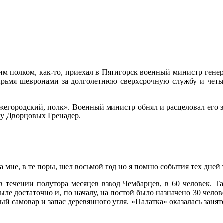
м полком, как-то, приехал в Пятигорск военный министр генера
ырьмя шевронами за долголетнюю сверхсрочную службу и четырь
жегородский, полк». Во­енный министр обнял и расцеловал его 
ту Дворцовых Гренадер.
 мне, в те поры, шел вось­мой год но я помню события тех дней т
в течении полутора месяцев взвод Чембарцев, в 60 человек. Т
ле достаточно и, по нача­лу, на постой было назначено 30 челов
й самовар и запас деревянного угля. «Палатка» оказалась занятой