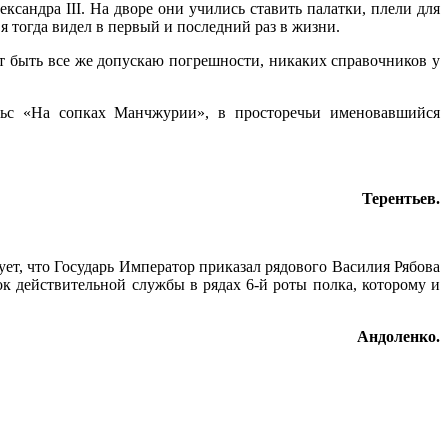
ксандра III. На дворе они учились ставить палатки, плели для
 я тогда видел в первый и последний раз в жизни.
т быть все же допускаю погрешности, никаких справоч­ников у
альс «На сопках Манчжурии», в просторечьи именовавшийся
Терентьев.
ет, что Государь Император приказал рядового Васи­лия Рябова
ок действительной службы в рядах 6-й роты пол­ка, которому и
Андоленко.