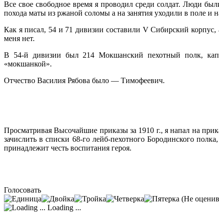
Все свое свободное время я проводил среди солдат. Люди были
похода маты из ржаной соломы а на занятия уходили в поле и на
Как я писал, 54 и 71 дивизии составили V Сибирский корпус,
меня нет.
В 54-й дивизии был 214 Мокшанский пехот­ный полк, капе
«мокшанкой».
Отчество Василия Рябова было — Тимофе­евич.
Просматривая Высочайшие приказы за 1910 г., я напал на прик
зачислить в списки 68-го лейб-пе­хотного Бородинского полка
принадлежит честь воспитания героя.
Голосовать
(Не оценив
Loading ...