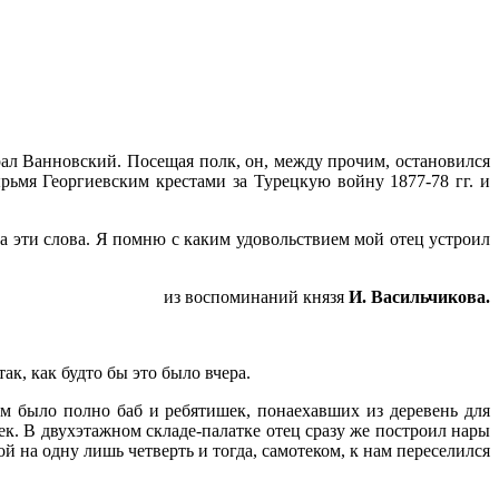
л Ванновский. Посещая полк, он, между прочим, оста­новился
­мя Георгиевским крестами за Турецкую войну 1877-78 гг. и
за эти слова. Я помню с каким удовольствием мой отец устроил
из воспоминаний князя
И. Васильчикова.
ак, как будто бы это было вчера.
ам было пол­но баб и ребятишек, понаехавших из деревень для
ек. В двухэтажном складе-палатке отец сразу же построил нары
 на одну лишь четверть и тогда, само­теком, к нам переселился