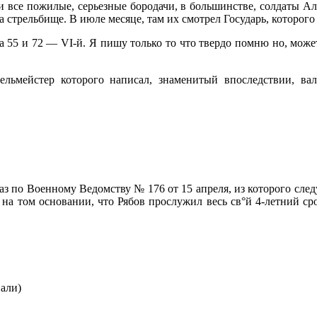
 все пожилые, серьезные бородачи, в большинстве, солдаты Але
 стрельбище. В июле месяце, там их смотрел Государь, кото­рого
 а 55 и 72 — VІ-й. Я пишу только то что твердо помню но, може
льмейстер которого написал, знаменитый впоследствии, в
аз по Военному Ведомству № 176 от 15 апреля, из которого следу
, на том основании, что Рябов прослужил весь св°й 4-летний ср
али)