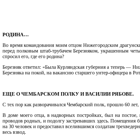
РОДИНА…
Во время командования моим отцом Ниже­городским драгунски
перед полковым штаб-трубачем Берез­няком, украшенным чет
спросил его, где его родина?
Березняк ответил: «Была Курляндская гу­берния а теперь — Ни
Березняка на покой, на вакансию старшего унтер-офицера в Ро
ЕЩЕ О ЧЕМБАРСКОМ ПОЛКУ И ВАСИЛИИ РЯБОВЕ.
С тех пор как разворачивался Чембарский полк, прошло 60 лет, а
В доме моего отца, в надворных постройках, был на постое, 
проводов родных, и подолгу застревавших здесь. Помещения бы
на 30 человек и предоставил вселившимся солдатам трехведерны
весь взвод.