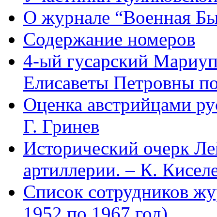
О журнале “Военная Б
Содержание номеров
4-ый гусарский Мариу
Елисаветы Петровны по
Оценка австрийцами рус
Г. Гринев
Исторический очерк Л
артиллерии. – К. Кисел
Список сотрудников 
1952 по 1967 год)