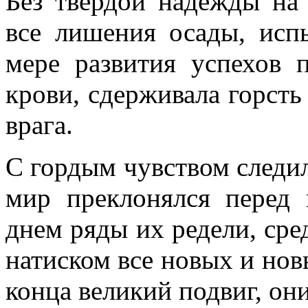
Без твер­дой надежды на
все лишения осады, исп
мере развития успехов 
крови, сдерживала горсть
врага.
С гордым чувством следила
мир преклонялся перед 
днем ряды их редели, сре
натиском все новых и нов
конца великий подвиг, он