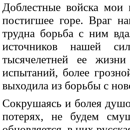
Доблестные войска мои 
постигшее горе. Враг на
трудна борьба с ним вда
источников нашей си
тысячелетней ее жиз­
испытаний, бо­лее грозн
выхо­дила из борьбы с н
Сокрушаясь и болея душо
потерях, не будем сму
обновляется, в них рус­ска