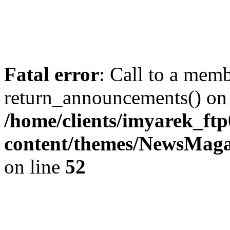
Fatal error
: Call to a mem
return_announcements() on 
/home/clients/imyarek_ftp
content/themes/NewsMag
on line
52