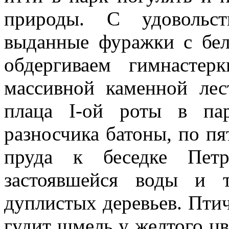
природы. С удовольст
выданные фуражки с бе
обдергиваем гимнасте
массивной каменной ле
плаца І-ой роты в па
разносчика батоны, по пя
пруда к беседке Петр
застоявшейся воды и 
дуплистых деревьев. Птич
гудит шмель у желтого ц